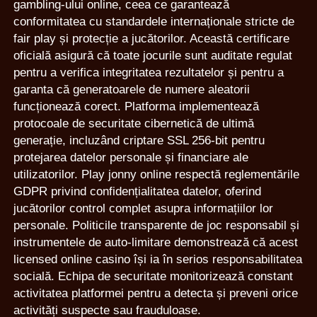
gambling-ului online, ceea ce garantează
conformitatea cu standardele internaționale stricte de
fair play și protecție a jucătorilor. Această certificare
oficială asigură că toate jocurile sunt auditate regulat
pentru a verifica integritatea rezultatelor și pentru a
garanta că generatoarele de numere aleatorii
funcționează corect. Platforma implementează
protocoale de securitate cibernetică de ultimă
generație, incluzând criptare SSL 256-bit pentru
protejarea datelor personale și financiare ale
utilizatorilor. Play jonny online respectă reglementările
GDPR privind confidențialitatea datelor, oferind
jucătorilor control complet asupra informațiilor lor
personale. Politicile transparente de joc responsabil și
instrumentele de auto-limitare demonstrează că acest
licensed online casino își ia în serios responsabilitatea
socială. Echipa de securitate monitorizează constant
activitatea platformei pentru a detecta și preveni orice
activități suspecte sau frauduloase.