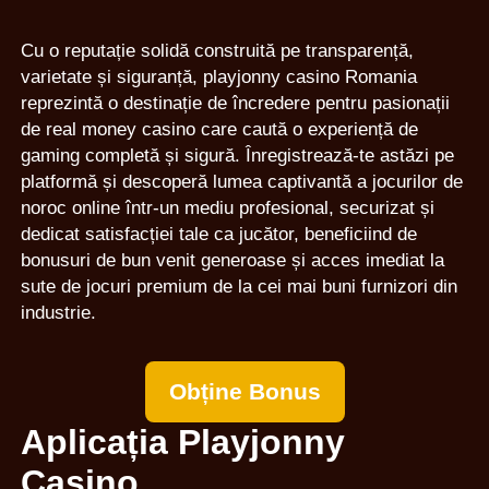
Cu o reputație solidă construită pe transparență,
varietate și siguranță, playjonny casino Romania
reprezintă o destinație de încredere pentru pasionații
de real money casino care caută o experiență de
gaming completă și sigură. Înregistrează-te astăzi pe
platformă și descoperă lumea captivantă a jocurilor de
noroc online într-un mediu profesional, securizat și
dedicat satisfacției tale ca jucător, beneficiind de
bonusuri de bun venit generoase și acces imediat la
sute de jocuri premium de la cei mai buni furnizori din
industrie.
Obține Bonus
Aplicația Playjonny
Casino