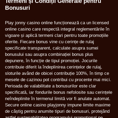
Termeni și Condiții Generale pentru
Bonusuri
Play jonny casino online funcționează ca un licensed
online casino care respectă integral reglementările în
vigoare și aplică termeni clari pentru toate promoțiile
oferite. Fiecare bonus vine cu cerințe de rulaj
specificate transparent, calculate asupra sumei
bonusului sau asupra combinației bonus plus
depunere, în funcție de tipul promoției. Jocurile
contribuie diferit la îndeplinirea cerințelor de rulaj,
sloturile având de obicei contribuție 100%, în timp ce
mesele de cazinou pot contribui cu procente mai mici.
Perioada de valabilitate a bonusurilor este clar
specificată, iar fondurile bonus nefolosite sau cerințele
neîndeplinite în termenul limită vor fi anulate automat.
Secure online casino playjonny impune limite maxime
de câștig pentru anumite tipuri de bonusuri, protejând
astfel sustenabilitatea programului promoțional pe