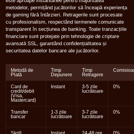
este aproape instantanee pentru majoritatea
metodelor, permițând jucătorilor să înceapă experiența
de gaming fără întârzieri. Retragerile sunt procesate
cu profesionalism, respectând termenele comunicate
transparent în secțiunea de banking. Toate tranzacțiile
financiare sunt protejate prin tehnologie de criptare
avansată SSL, garantând confidențialitatea și
securitatea datelor bancare ale jucătorilor.
Metodă de
Timp
Timp
Comisioa
Plată
Depunere
Retragere
Card de
Instant
3-5 zile
0%
credit/debit
lucrătoare
(Visa,
Mastercard)
Transfer
1-3 zile
3-7 zile
0%
bancar
lucrătoare
lucrătoare
Skrill
Instant
24-48 ore
0%