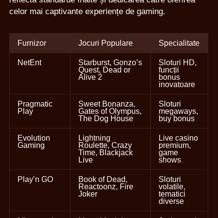
celor mai captivante experiențe de gaming.
Furnizor
Jocuri Populare
Specialitate
NetEnt
Starburst, Gonzo’s
Sloturi HD,
Quest, Dead or
funcții
Alive 2
bonus
inovatoare
Pragmatic
Sweet Bonanza,
Sloturi
Play
Gates of Olympus,
megaways,
The Dog House
buy bonus
Evolution
Lightning
Live casino
Gaming
Roulette, Crazy
premium,
Time, Blackjack
game
Live
shows
Play’n GO
Book of Dead,
Sloturi
Reactoonz, Fire
volatile,
Joker
tematici
diverse