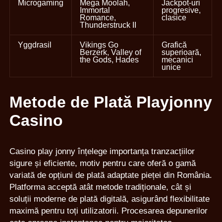
Microgaming
Mega Moolah,
Jackpot-uri
Immortal
progresive,
Romance,
clasice
Thunderstruck II
Yggdrasil
Vikings Go
Grafică
Berzerk, Valley of
superioară,
the Gods, Hades
mecanici
unice
Metode de Plată Playjonny
Casino
Casino play jonny înțelege importanța tranzacțiilor
sigure și eficiente, motiv pentru care oferă o gamă
variată de opțiuni de plată adaptate pieței din România.
Platforma acceptă atât metode tradiționale, cât și
soluții moderne de plată digitală, asigurând flexibilitate
maximă pentru toți utilizatorii. Procesarea depunerilor