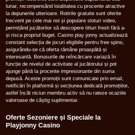
lunar, recompensând loialitatea cu procente atractive
la depunerile ulterioare. Rotirile gratuite sunt oferite
frecvent pe cele mai noi și populare sloturi video,
permițând jucătorilor să descopere titluri fresh fără a-
și risca propriul buget. Casino play jonny actualizează
constant selecția de jocuri eligibile pentru free spins,
asigurându-se că oferta rămâne proaspătă și
interesantă. Bonusurile de reîncărcare variază în
funcție de nivelul de activitate al jucătorului și pot
ajunge până la procente impresionante din suma
depusă. Aceste promoții sunt comunicate prin email,
notificări în platformă și secțiunea dedicată promoțiilor,
astfel încât niciun membru activ să nu rateze ocaziile
valoroase de câștig suplimentar.
Oferte Sezoniere și Speciale la
Playjonny Casino