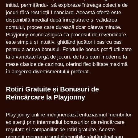
inițial, permițându-i să exploreze întreaga colecție de
jocuri fără restricții financiare. Această ofertă este
disponibilă imediat după înregistrare și validarea
contului, proces care durează doar câteva minute.
Playjonny online asigură că procesul de revendicare
este simplu și intuitiv, ghidând jucătorii pas cu pas
pentru a activa bonusul. Fondurile bonus pot fi utilizate
la o varietate largă de jocuri, de la sloturi moderne la
mese clasice de cazinou, oferind flexibilitate maximă
în alegerea divertismentului preferat.
Rotiri Gratuite și Bonusuri de
Reîncărcare la Playjonny
Play jonny online menținerează entuziasmul membrilor
existenți prin intermediul bonusurilor de reîncărcare
regulate și campaniilor de rotiri gratuite. Aceste
promoții recurente sunt disponibile săptămânal sau