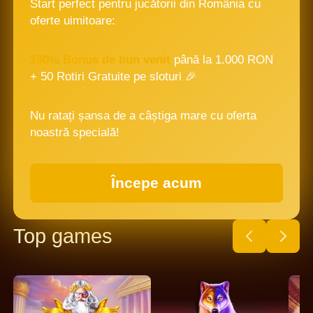
Start perfect pentru jucătorii din România cu
oferte uimitoare:
100% Bonus de bun venit
până la 1.000 RON
+ 50 Rotiri Gratuite pe sloturi 🎉
Nu ratați șansa de a câștiga mare cu oferta
noastră specială!
Începe acum
Top games