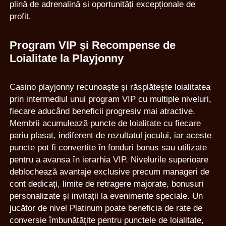
plină de adrenalină și oportunități excepționale de
profit.
Program VIP și Recompense de
Loialitate la Playjonny
Casino playjonny recunoaște și răsplătește loialitatea
prin intermediul unui program VIP cu multiple niveluri,
fiecare aducând beneficii progresiv mai atractive.
Membrii acumulează puncte de loialitate cu fiecare
pariu plasat, indiferent de rezultatul jocului, iar aceste
puncte pot fi convertite în fonduri bonus sau utilizate
pentru a avansa în ierarhia VIP. Nivelurile superioare
deblochează avantaje exclusive precum manageri de
cont dedicați, limite de retragere majorate, bonusuri
personalizate și invitații la evenimente speciale. Un
jucător de nivel Platinum poate beneficia de rate de
conversie îmbunătățite pentru punctele de loialitate,