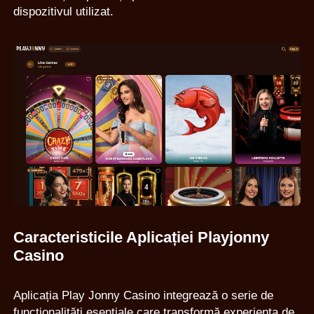
dispozitivul utilizat.
Caracteristicile Aplicației Playjonny
Casino
Aplicația Play Jonny Casino integrează o serie de
funcționalități esențiale care transformă experiența de