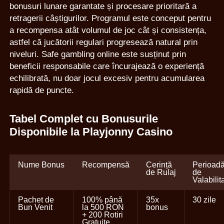
bonusuri lunare garantate și procesare prioritară a
retragerii câștigurilor. Programul este conceput pentru
a recompensa atât volumul de joc cât și consistența,
astfel că jucătorii regulari progresează natural prin
niveluri. Safe gambling online este susținut prin
beneficii responsabile care încurajează o experiență
echilibrată, nu doar jocul excesiv pentru acumularea
rapidă de puncte.
Tabel Complet cu Bonusurile
Disponibile la Playjonny Casino
Nume Bonus
Recompensă
Cerință
Perioad
de Rulaj
de
Valabilit
Pachet de
100% până
35x
30 zile
Bun Venit
la 500 RON
bonus
+ 200 Rotiri
Gratuite