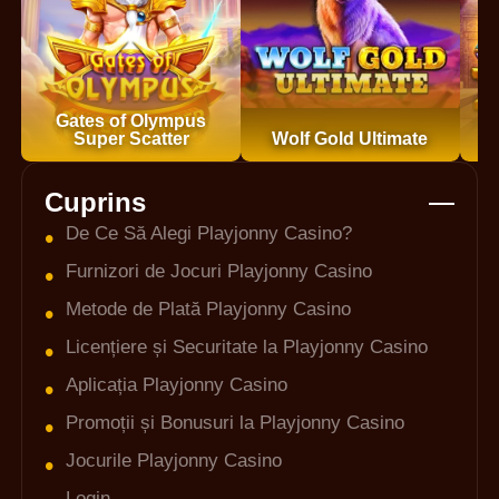
Gates of Olympus
Play now
Play now
Super Scatter
Wolf Gold Ultimate
Cuprins
De Ce Să Alegi Playjonny Casino?
Furnizori de Jocuri Playjonny Casino
Metode de Plată Playjonny Casino
Licențiere și Securitate la Playjonny Casino
Aplicația Playjonny Casino
Promoții și Bonusuri la Playjonny Casino
Jocurile Playjonny Casino
Login