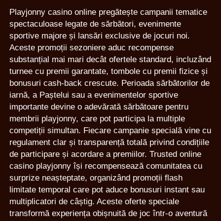
Playjonny casino online pregătește campanii tematice
spectaculoase legate de sărbători, evenimente
sportive majore și lansări exclusive de jocuri noi.
Aceste promoții sezoniere aduc recompense
substanțial mai mari decât ofertele standard, incluzând
turnee cu premii garantate, tombole cu premii fizice și
bonusuri cash-back crescute. Perioada sărbătorilor de
iarnă, a Paștelui sau a evenimentelor sportive
importante devine o adevărată sărbătoare pentru
membrii playjonny, care pot participa la multiple
competiții simultan. Fiecare campanie specială vine cu
regulament clar și transparență totală privind condițiile
de participare și acordare a premiilor. Trusted online
casino playjonny își recompensează comunitatea cu
surprize neașteptate, organizând promoții flash
limitate temporal care pot aduce bonusuri instant sau
multiplicatori de câștig. Aceste oferte speciale
transformă experiența obișnuită de joc într-o aventură