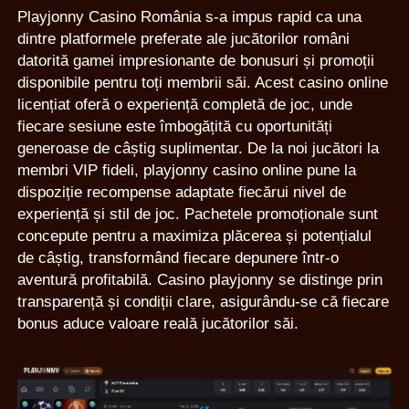
Playjonny Casino România s-a impus rapid ca una
dintre platformele preferate ale jucătorilor români
datorită gamei impresionante de bonusuri și promoții
disponibile pentru toți membrii săi. Acest casino online
licențiat oferă o experiență completă de joc, unde
fiecare sesiune este îmbogățită cu oportunități
generoase de câștig suplimentar. De la noi jucători la
membri VIP fideli, playjonny casino online pune la
dispoziție recompense adaptate fiecărui nivel de
experiență și stil de joc. Pachetele promoționale sunt
concepute pentru a maximiza plăcerea și potențialul
de câștig, transformând fiecare depunere într-o
aventură profitabilă. Casino playjonny se distinge prin
transparență și condiții clare, asigurându-se că fiecare
bonus aduce valoare reală jucătorilor săi.