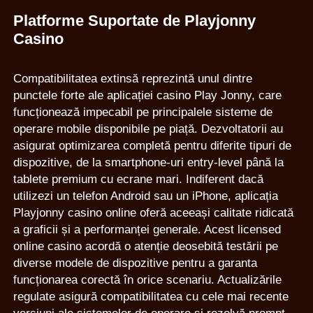
Platforme Suportate de Playjonny
Casino
Compatibilitatea extinsă reprezintă unul dintre
punctele forte ale aplicației casino Play Jonny, care
funcționează impecabil pe principalele sisteme de
operare mobile disponibile pe piață. Dezvoltatorii au
asigurat optimizarea completă pentru diferite tipuri de
dispozitive, de la smartphone-uri entry-level până la
tablete premium cu ecrane mari. Indiferent dacă
utilizezi un telefon Android sau un iPhone, aplicația
Playjonny casino online oferă aceeași calitate ridicată
a graficii și a performanței generale. Acest licensed
online casino acordă o atenție deosebită testării pe
diverse modele de dispozitive pentru a garanta
funcționarea corectă în orice scenariu. Actualizările
regulate asigură compatibilitatea cu cele mai recente